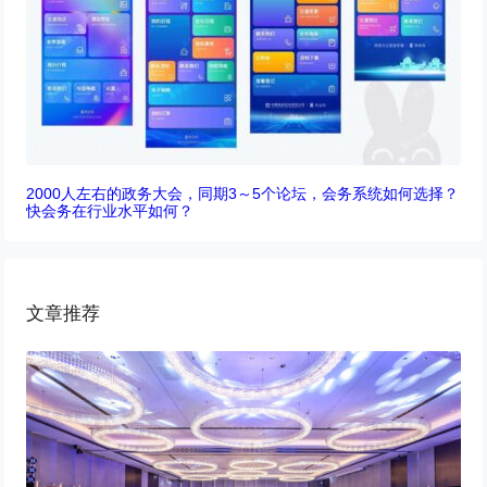
2000人左右的政务大会，同期3～5个论坛，会务系统如何选择？
快会务在行业水平如何？
文章推荐
快会务学术会议解决方案，让国际化学术会议管
理更便捷